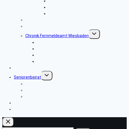
Wertheim/ Miltenberg
Fasanerie
Maria Laach und Cochem
Archiv Veranstaltungen vor 2024
Seniorenzeitung
Untermenü
Chronik Fernmeldeamt Wiesbaden
umschalten
Inhaltsverzeichnis
Bilder und Anlagen
Quellennachweis
Chronik als PDF-Dokument
Links
Untermenü
Seniorenbeirat
umschalten
Erreichbarkeit
Seniorenbeirat / Mitglieder
Leitgedanke / Organisation
Kontakt
Newsletter-Anmeldung