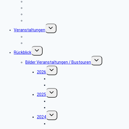
Betreuungsrecht / Verfügungen
Leitfaden bei Todesfällen
Gymnastik-Gruppe
PC-Sicherheitstipps
Untermenü
Veranstaltungen
umschalten
Veranstaltungen
Reisebedingungen Bustouren
Untermenü
Rückblick
umschalten
Untermenü
Bilder Veranstaltungen / Bustouren
umschalten
Untermenü
2026
umschalten
Odenwald
Fasanerie
Untermenü
2025
umschalten
Weihnachtsfeier
Andernach
Untermenü
2024
umschalten
Weihnachtsfeier