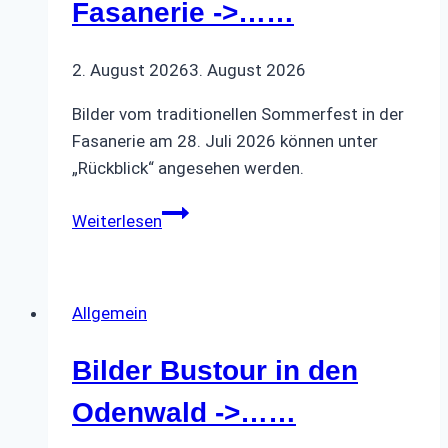
Fasanerie ->……
2. August 2026
3. August 2026
Bilder vom traditionellen Sommerfest in der
Fasanerie am 28. Juli 2026 können unter
„Rückblick“ angesehen werden.
Bilder
Weiterlesen
Sommerfest
in
der
Allgemein
Fasanerie -
>……
Bilder Bustour in den
Odenwald ->……