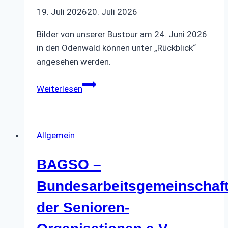
19. Juli 2026
20. Juli 2026
Bilder von unserer Bustour am 24. Juni 2026
in den Odenwald können unter „Rückblick“
angesehen werden.
Bilder
Weiterlesen
Bustour
in
den
Allgemein
Odenwald -
>……
BAGSO –
Bundesarbeitsgemeinschaf
der Senioren-