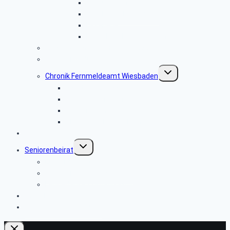
Weihnachtsfeier
Wertheim/ Miltenberg
Fasanerie
Maria Laach und Cochem
Archiv Veranstaltungen vor 2024
Seniorenzeitung
Untermenü
Chronik Fernmeldeamt Wiesbaden
umschalten
Inhaltsverzeichnis
Bilder und Anlagen
Quellennachweis
Chronik als PDF-Dokument
Links
Untermenü
Seniorenbeirat
umschalten
Erreichbarkeit
Seniorenbeirat / Mitglieder
Leitgedanke / Organisation
Kontakt
Newsletter-Anmeldung