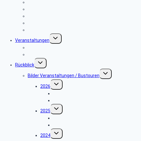
Versorgungsservice
Betreuungsrecht / Verfügungen
Leitfaden bei Todesfällen
Gymnastik-Gruppe
PC-Sicherheitstipps
Untermenü
Veranstaltungen
umschalten
Veranstaltungen
Reisebedingungen Bustouren
Untermenü
Rückblick
umschalten
Untermenü
Bilder Veranstaltungen / Bustouren
umschalten
Untermenü
2026
umschalten
Odenwald
Fasanerie
Untermenü
2025
umschalten
Weihnachtsfeier
Andernach
Untermenü
2024
umschalten