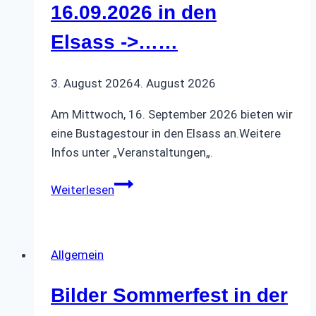
16.09.2026 in den
Elsass ->……
3. August 2026
4. August 2026
Am Mittwoch, 16. September 2026 bieten wir
eine Bustagestour in den Elsass an.Weitere
Infos unter „Veranstaltungen„.
Bustagestour
Weiterlesen
am
16.09.2026
in
Allgemein
den
Elsass -
Bilder Sommerfest in der
>……