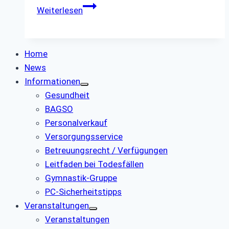
BAGSO
Weiterlesen
–
Bundesarbeitsgemeinschaft
der
Home
Senioren-
News
Organisationen
Informationen
e.V.
Gesundheit
-
BAGSO
>……
Personalverkauf
Versorgungsservice
Betreuungsrecht / Verfügungen
Leitfaden bei Todesfällen
Gymnastik-Gruppe
PC-Sicherheitstipps
Veranstaltungen
Veranstaltungen